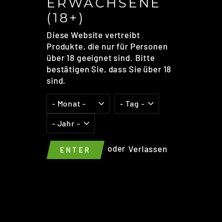
ERWACHSENE
(18+)
Diese Website vertreibt
SC
ES
Produkte, die nur für Personen
NEW VAPE
über 18 geeignet sind. Bitte
VOOPOO - ITO-X PODS
bestätigen Sie, dass Sie über 18
SILVER 3,5ML (1STÜCK PRO
sind.
PACKUNG)
Normaler
€8,95
Preis
oder
Verlassen
MENGE
ENTER
−
+
IN DEN EINKAUFSWAGEN LEGEN