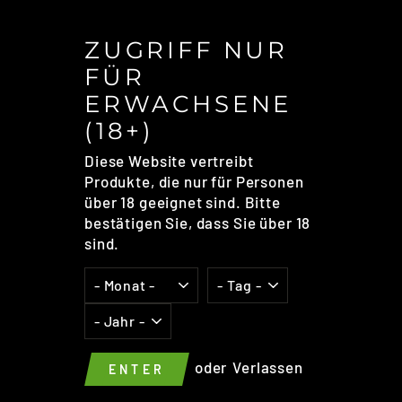
ZUGRIFF NUR
SC
FÜR
ES
NEW VAPE
ERWACHSENE
PSYCHO COILS - HYBRID - 3-
(18+)
KERN ALIEN - 2,5MM - MIXED
Diese Website vertreibt
NICR - 0,55OHM SINGLE -
Produkte, die nur für Personen
15W -
über 18 geeignet sind. Bitte
Normaler
€14,95
bestätigen Sie, dass Sie über 18
Preis
sind.
MENGE
−
+
oder
Verlassen
ENTER
IN DEN EINKAUFSWAGEN LEGEN